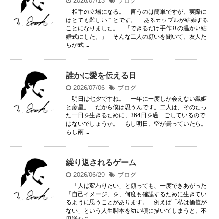
2026/07/13
ブログ
相手の立場になる。 言うのは簡単ですが、実際に
はとても難しいことです。 あるカップルが結婚する
ことになりました。 「できるだけ手作りの温かい結
婚式にした。」 そんな二人の願いを聞いて、友人た
ちが式 ...
誰かに愛を伝える日
2026/07/06
ブログ
明日は七夕ですね。 一年に一度しか会えない織姫
と彦星。 だから僕は思うんです。二人は、そのたっ
た一日を生きるために、364日を過 ごしているので
はないでしょうか。 もし明日、空が曇っていたら。
もし雨 ...
繰り返されるゲーム
2026/06/29
ブログ
「人は変わりたい」と願っても、一度できあがった
「自己イメージ」を、何度も確認するために生きてい
るように思うことがあります。 例えば「私は価値が
ない」という人生脚本を幼い頃に描いてしまうと、不
思議なこ ...