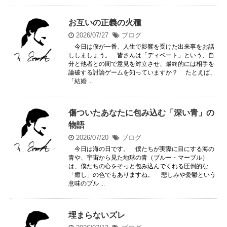
お互いの正義の火種
2026/07/27
ブログ
今日は僕が一番、人生で影響を受けた出来事をお話
ししましょう。 皆さんは「ディベート」という、自
分と他者との間で意見を対立させ、最終的には相手を
論破する討論ゲームを知っていますか？ たとえば、
「結婚 ...
傷ついたあなたに包み込む「深い青」の
物語
2026/07/20
ブログ
今日は海の日です。 僕たちが実際に目にする海の
青や、宇宙から見た地球の青（ブルー・マーブル）
は、僕たちの心をそっと包み込んでくれる圧倒的な
「癒し」の色でもありますね。 悲しみや憂鬱という
意味のブル ...
埋まらないズレ