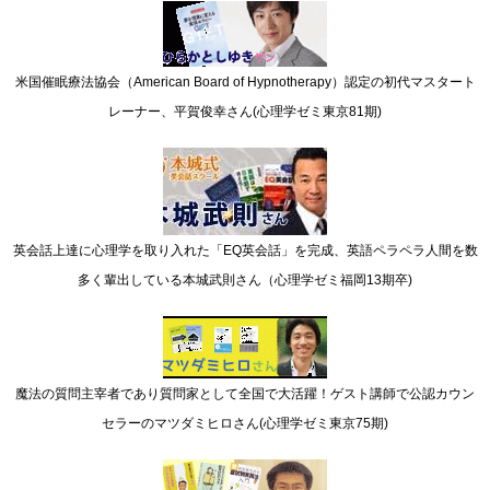
米国催眠療法協会（American Board of Hypnotherapy）認定の初代マスタート
レーナー、平賀俊幸さん(心理学ゼミ東京81期)
英会話上達に心理学を取り入れた「EQ英会話」を完成、英語ペラペラ人間を数
多く輩出している本城武則さん（心理学ゼミ福岡13期卒)
魔法の質問主宰者であり質問家として全国で大活躍！ゲスト講師で公認カウン
セラーのマツダミヒロさん(心理学ゼミ東京75期)