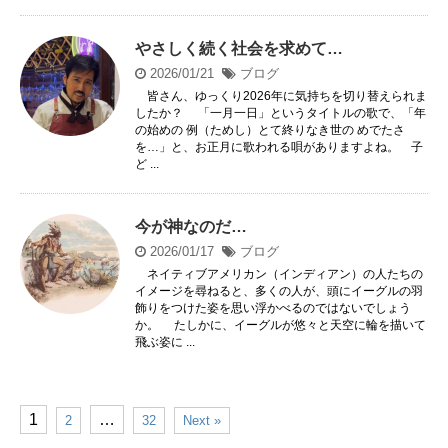
やさしく続く社会を求めて…
2026/01/21
ブログ
皆さん、ゆっくり2026年に気持ちを切り替えられま
したか？ 「一月一日」というタイトルの歌で、「年
の始めの 例（ためし）とて終りなき世の めでたさ
を…」と、お正月に歌われる唄がありますよね。 子
ど ...
今が神なのだ…
2026/01/17
ブログ
ネイティブアメリカン（インディアン）の人たちの
イメージを尋ねると、多くの人が、頭にイーグルの羽
飾りをつけた姿を思い浮かべるのではないでしょう
か。 たしかに、イーグルが悠々と天空に輪を描いて
飛ぶ姿に ...
1
…
2
32
Next »