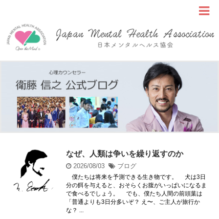
なぜ、人類は争いを繰り返すのか
2026/08/03
ブログ
僕たちは将来を予測できる生き物です。 犬は3日
分の餌を与えると、おそらくお腹がいっぱいになるま
で食べるでしょう。 でも、僕たち人間の前頭葉は
「普通よりも3日分多いぞ？ え〜、ご主人が旅行か
な？ ...