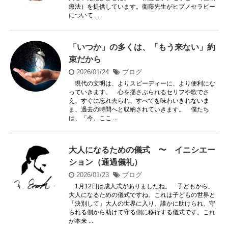
療法）を提供しています。衛藤先生がヒプノセラピー
について ...
「いつか」の多くは、「もう来ない」約
束だから
2026/01/24
ブログ
現代の文明は、よりスピーディーに、より便利にな
っていきます。 心を揺さぶられるセリフや歌でさ
え、すぐに忘れ去られ、すべてを味わいきれないま
ま、過去の時間へと収納されていきます。 僕たち
は、「今、ここ ...
大人になるための儀式 〜 イニシエー
ション（通過儀礼）
2026/01/23
ブログ
1月12日は成人式がありましたね。 子どもから、
大人になるための儀式ですね。これは子どもの世界と
「決別して」大人の世界に入り、誰かに助けられ、守
られる側から助けて守る側に移行する儀式です。これ
が本来 ...