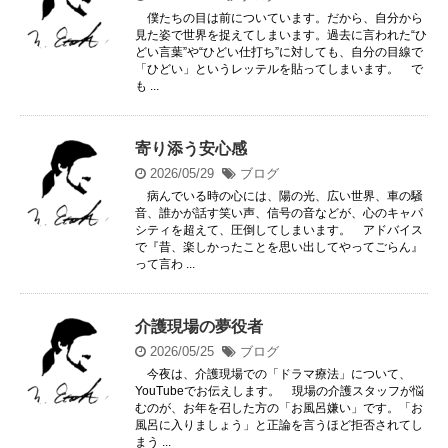
僕たちの目は前についています。だから、自分から
見た姿で世界を捉えてしまいます。過去に言われた“ひ
どい言葉”や“ひどい仕打ち”に対しても、自分の目線で
「ひどい」というレッテルを貼ってしまいます。 で
も ...
寄り添う安心感
2026/05/29
ブログ
病んでいる時の心には、陽の光、広い世界、車の騒
音、誰かが話す笑い声、信号の音などが、心のキャパ
シティを超えて、圧倒してしまいます。 アドバイス
で『昔、楽しかったことを思い出してやってごらん』
って言わ ...
介護現場の夢役者
2026/05/25
ブログ
今夜は、介護現場での「ドラマ療法」について、
YouTubeでお伝えします。 現場の介護スタッフが悩
むのが、お年を召した方の「お風呂嫌い」です。「お
風呂に入りましょう」と正論を言うほど拒否されてし
まう ...