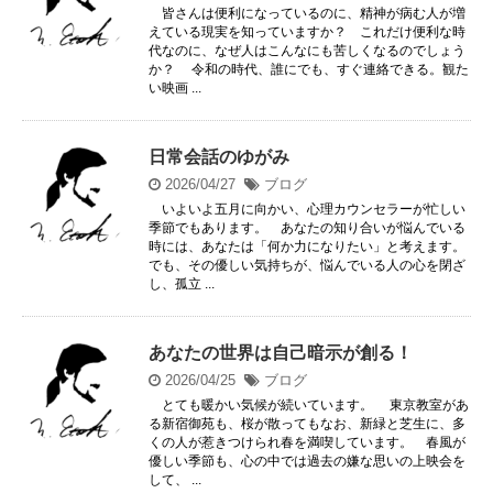
皆さんは便利になっているのに、精神が病む人が増
えている現実を知っていますか？ これだけ便利な時
代なのに、なぜ人はこんなにも苦しくなるのでしょう
か？ 令和の時代、誰にでも、すぐ連絡できる。観た
い映画 ...
日常会話のゆがみ
2026/04/27
ブログ
いよいよ五月に向かい、心理カウンセラーが忙しい
季節でもあります。 あなたの知り合いが悩んでいる
時には、あなたは「何か力になりたい」と考えます。
でも、その優しい気持ちが、悩んでいる人の心を閉ざ
し、孤立 ...
あなたの世界は自己暗示が創る！
2026/04/25
ブログ
とても暖かい気候が続いています。 東京教室があ
る新宿御苑も、桜が散ってもなお、新緑と芝生に、多
くの人が惹きつけられ春を満喫しています。 春風が
優しい季節も、心の中では過去の嫌な思いの上映会を
して、 ...