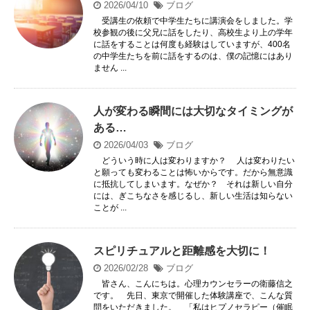
2026/04/10
ブログ
受講生の依頼で中学生たちに講演会をしました。学
校参観の後に父兄に話をしたり、高校生より上の学年
に話をすることは何度も経験はしていますが、400名
の中学生たちを前に話をするのは、僕の記憶にはあり
ません ...
人が変わる瞬間には大切なタイミングが
ある…
2026/04/03
ブログ
どういう時に人は変わりますか？ 人は変わりたい
と願っても変わることは怖いからです。だから無意識
に抵抗してしまいます。なぜか？ それは新しい自分
には、ぎこちなさを感じるし、新しい生活は知らない
ことが ...
スピリチュアルと距離感を大切に！
2026/02/28
ブログ
皆さん、こんにちは。心理カウンセラーの衛藤信之
です。 先日、東京で開催した体験講座で、こんな質
問をいただきました。 「私はヒプノセラピー（催眠