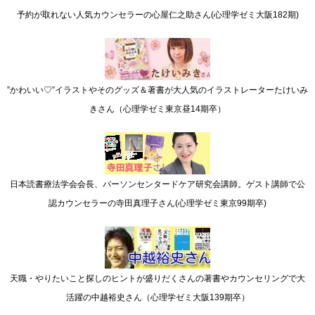
予約が取れない人気カウンセラーの心屋仁之助さん(心理学ゼミ大阪182期)
”かわいい♡”イラストやそのグッズ＆著書が大人気のイラストレーターたけいみ
きさん（心理学ゼミ東京昼14期卒）
日本読書療法学会会長、パーソンセンタードケア研究会講師。ゲスト講師で公
認カウンセラーの寺田真理子さん(心理学ゼミ東京99期卒)
天職・やりたいこと探しのヒントが盛りだくさんの著書やカウンセリングで大
活躍の中越裕史さん（心理学ゼミ大阪139期卒）