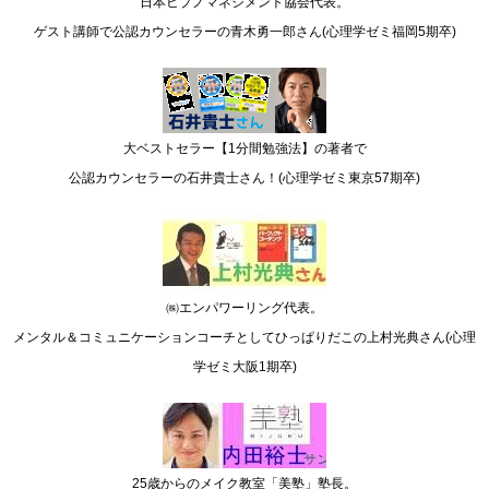
日本ヒプノマネジメント協会代表。
ゲスト講師で公認カウンセラーの青木勇一郎さん(心理学ゼミ福岡5期卒)
大ベストセラー【1分間勉強法】の著者で
公認カウンセラーの石井貴士さん！(心理学ゼミ東京57期卒)
㈱エンパワーリング代表。
メンタル＆コミュニケーションコーチとしてひっぱりだこの上村光典さん(心理
学ゼミ大阪1期卒)
25歳からのメイク教室「美塾」塾長。