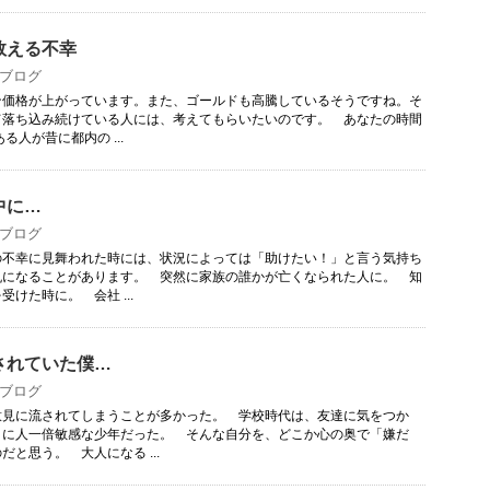
数える不幸
ブログ
価格が上がっています。また、ゴールドも高騰しているそうですね。そ
て落ち込み続けている人には、考えてもらいたいのです。 あなたの時間
人が昔に都内の ...
中に…
ブログ
不幸に見舞われた時には、状況によっては「助けたい！」と言う気持ち
仇になることがあります。 突然に家族の誰かが亡くなられた人に。 知
けた時に。 会社 ...
されていた僕…
ブログ
見に流されてしまうことが多かった。 学校時代は、友達に気をつか
とに人一倍敏感な少年だった。 そんな自分を、どこか心の奥で「嫌だ
と思う。 大人になる ...