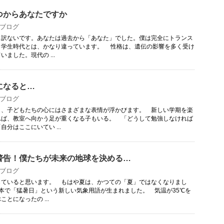
つからあなたですか
ブログ
訳ないです。あなたは過去から「あなた」でした。僕は完全にトランス
。学生時代とは、かなり違っています。 性格は、遺伝の影響を多く受け
ました。現代の ...
になると…
ブログ
、子どもたちの心にはさまざまな表情が浮かびます。 新しい学期を楽
れば、教室へ向かう足が重くなる子もいる。 「どうして勉強しなければ
分はここにいてい ...
警告！僕たちが未来の地球を決める…
ブログ
ていると思います。 もはや夏は、かつての「夏」ではなくなりまし
日本で「猛暑日」という新しい気象用語が生まれました。 気温が35℃を
とになったの ...