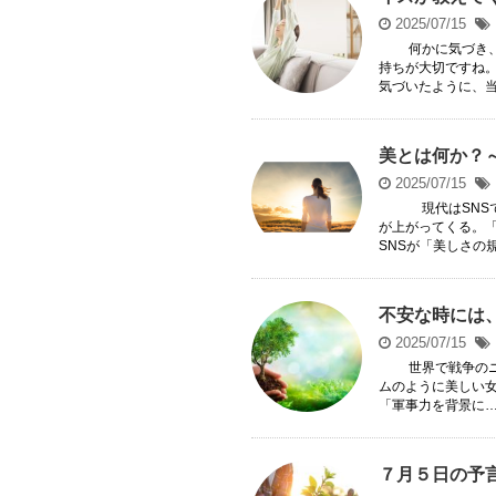
2025/07/15
何かに気づき、大
持ちが大切ですね
気づいたように、当た
美とは何か？
2025/07/15
現代はSNSで女
が上がってくる。
SNSが「美しさの規
不安な時には
2025/07/15
世界で戦争のニ
ムのように美しい
「軍事力を背景に…」
７月５日の予