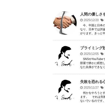
人間の優しさ
2025/12/20
今、中国と日本の
なり、日本では評
がります。きっと中国
プライミング
2025/12/05
SNSやYouTu
部屋で静かに瞑想
なた自身ができなくて
失敗を恐れる
2025/11/27
何かをやろうとす
ます。 それは失
ないでいるのです。「