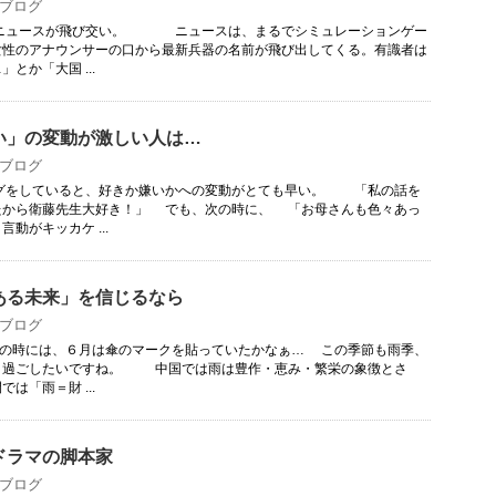
ブログ
ュースが飛び交い。 ニュースは、まるでシミュレーションゲー
女性のアナウンサーの口から最新兵器の名前が飛び出してくる。有識者は
とか「大国 ...
い」の変動が激しい人は…
ブログ
していると、好きか嫌いかへの変動がとても早い。 「私の話を
たから衛藤先生大好き！」 でも、次の時に、 「お母さんも色々あっ
動がキッカケ ...
ある未来」を信じるなら
ブログ
、６月は傘のマークを貼っていたかなぁ… この季節も雨季、
と過ごしたいですね。 中国では雨は豊作・恵み・繁栄の象徴とさ
は「雨＝財 ...
ドラマの脚本家
ブログ