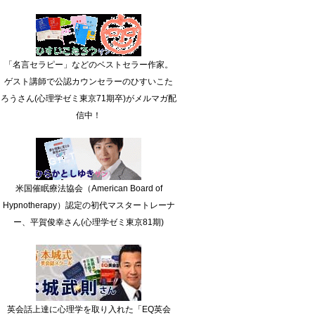
「名言セラピー」などのベストセラー作家。
ゲスト講師で公認カウンセラーのひすいこた
ろうさん(心理学ゼミ東京71期卒)がメルマガ配
信中！
米国催眠療法協会（American Board of
Hypnotherapy）認定の初代マスタートレーナ
ー、平賀俊幸さん(心理学ゼミ東京81期)
英会話上達に心理学を取り入れた「EQ英会