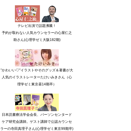
テレビ出演で話題沸騰！
予約が取れない人気カウンセラーの心屋仁之
助さん(心理学ゼミ大阪182期)
”かわいい♡”イラストやそのグッズ＆著書が大
人気のイラストレーターたけいみきさん（心
理学ゼミ東京昼14期卒）
日本読書療法学会会長、パーソンセンタード
ケア研究会講師。ゲスト講師で公認カウンセ
ラーの寺田真理子さん(心理学ゼミ東京99期卒)