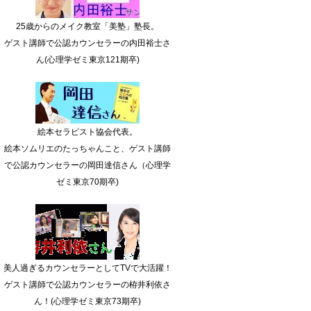
25歳からのメイク教室「美塾」塾長。
ゲスト講師で公認カウンセラーの内田裕士さ
ん(心理学ゼミ東京121期卒)
絵本セラピスト協会代表。
絵本ソムリエのたっちゃんこと、ゲスト講師
で公認カウンセラーの岡田達信さん（心理学
ゼミ東京70期卒)
美人過ぎるカウンセラーとしてTVで大活躍！
ゲスト講師で公認カウンセラーの栫井利依さ
ん！(心理学ゼミ東京73期卒)