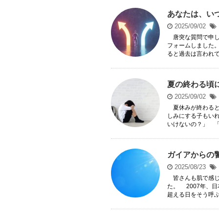
あなたは、い
2025/09/02
唐突な質問で申し
フォームしました
ると過去は言われてい
夏の終わる頃
2025/09/02
夏休みが終わると
しみにする子もい
いけないの？」 「自
ガイアからの
2025/08/23
皆さんも肌で感じ
た。 2007年、
超える日をそう呼ぶこ