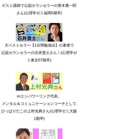
ゲスト講師で公認カウンセラーの青木勇一郎
さん(心理学ゼミ福岡5期卒)
大ベストセラー【1分間勉強法】の著者で
公認カウンセラーの石井貴士さん！(心理学ゼ
ミ東京57期卒)
㈱エンパワーリング代表。
メンタル＆コミュニケーションコーチとして
ひっぱりだこの上村光典さん(心理学ゼミ大阪
1期卒)