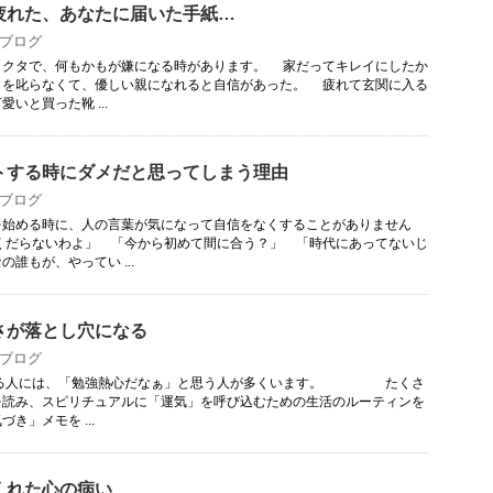
疲れた、あなたに届いた手紙…
ブログ
クタで、何もかもが嫌になる時があります。 家だってキレイにしたか
もを叱らなくて、優しい親になれると自信があった。 疲れて玄関に入る
いと買った靴 ...
トする時にダメだと思ってしまう理由
ブログ
始める時に、人の言葉が気になって自信をなくすることがありません
くだらないわよ」 「今から初めて間に合う？」 「時代にあってないじ
誰もが、やってい ...
さが落とし穴になる
ブログ
人には、「勉強熱心だなぁ」と思う人が多くいます。 たくさ
を読み、スピリチュアルに「運気」を呼び込むための生活のルーティンを
き」メモを ...
くれた心の病い…