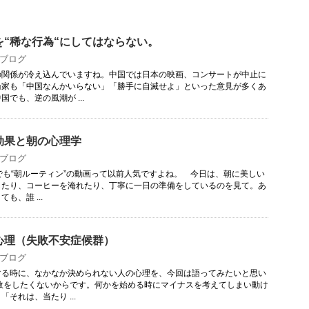
を“稀な行為“にしてはならない。
ブログ
関係が冷え込んでいますね。中国では日本の映画、コンサートが中止に
論家も「中国なんかいらない」「勝手に自滅せよ」といった意見が多くあ
でも、逆の風潮が ...
効果と朝の心理学
ブログ
beでも“朝ルーティン”の動画って以前人気ですよね。 今日は、朝に美しい
したり、コーヒーを淹れたり、丁寧に一日の準備をしているのを見て。あ
も、誰 ...
心理（失敗不安症候群）
ブログ
る時に、なかなか決められない人の心理を、今回は語ってみたいと思い
敗をしたくないからです。何かを始める時にマイナスを考えてしまい動け
それは、当たり ...