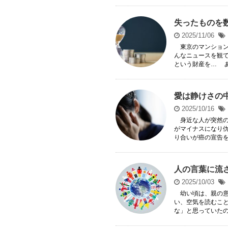
失ったものを
2025/11/06
東京のマンション
んなニュースを観
という財産を… ある
愛は静けさの
2025/10/16
身近な人が突然の
がマイナスになり
り合いが癌の宣告を受
人の言葉に流
2025/10/03
幼い頃は、親の意
い、空気を読むこ
な」と思っていたのだ