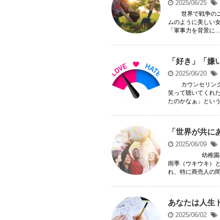
2025/06/25
世界で戦争のニ
ムのように美しい
「軍事力を背景に…」
「好き」「嫌
2025/06/20
カウンセリングを
笑って聴いてくれ
たのかなぁ」という言
「世界が共に
2025/06/09
幼稚園の時には
雨季（ウキウキ）
れ、特に商売人の間で
あなたは人生
2025/06/02