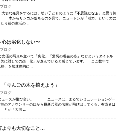
ブログ
切な発見をするには、幼い子どものように「不思議だなぁ」と思う気
。 木からリンゴが落ちるのを見て、ニュートンが「引力」という力に
り前の生活の ...
～心は劣化しない〜
ブログ
優の写真を並べて「劣化」「驚愕の現在の姿」などというタイトル
「美に対しての画一化」が進んでいると感じています。 ここ数年で
格」を加速度的に ...
、「りんごの木を植えよう」
ブログ
ュースが飛び交い。 ニュースは、まるでシミュレーションゲー
女性のアナウンサーの口から最新兵器の名前が飛び出してくる。有識者は
とか「大国 ...
言よりも大切なこと…