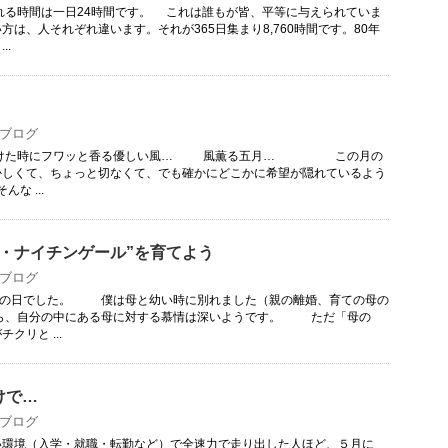
時間は一日24時間です。 これは誰もが皆、平等に与えられていま
方は、人それぞれ違います。それが365日集まり8,760時間です。80年
..
ブログ
た時にフワッと香る優しい風… 風薫る五月… この月の
かしくて、ちょっと切なくて、でも確かにどこかに希望が隠れているよう
な ...
ー・ナイチンゲール”を育てよう
ブログ
した。 僕は母と幼い時に別れました（親の離婚、育ての母の
ら、自分の中にある母に対する慕情は深いようです。 ただ「母の
クリと ...
けで…
ブログ
環境（入学・就職・転勤など）で全速力で走り出した人ほど、５月に