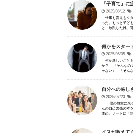
「子育て」に
2025/08/12
仕事も育児もクタ
った。もっと子ど
と、散乱した靴。可愛
何かをスター
2025/08/05
何か新しいことを
か？ 「そんなの
ゃない」 「そんなの
自分への厳し
2025/07/23
僕の教室に来る
んの自己啓発の本
改め、ノートに「気づ
イスが教えて