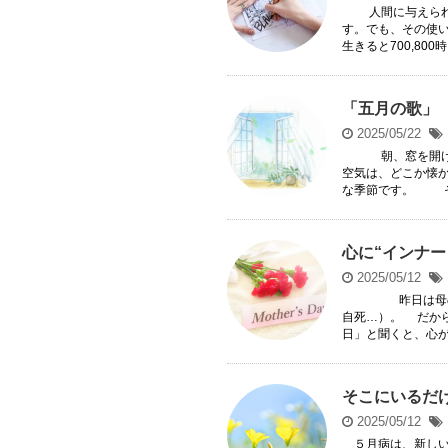
人間に与えられる
す。でも、その使い
生きると700,800時 .
「五月の歌」
2025/05/22
朝、窓を開け
空気は、どこか懐
な季節です。 そん
心に“インナ
2025/05/12
昨日は母の日で
自死…）。 だか
日」と聞くと、心がチ
そこにいるだ
2025/05/12
５月病は、新しい