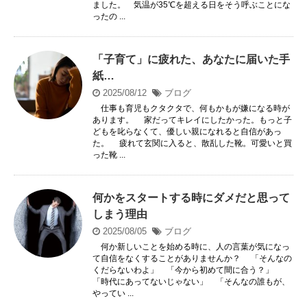
ました。 気温が35℃を超える日をそう呼ぶことにな
ったの ...
「子育て」に疲れた、あなたに届いた手
紙…
2025/08/12
ブログ
仕事も育児もクタクタで、何もかもが嫌になる時が
あります。 家だってキレイにしたかった。もっと子
どもを叱らなくて、優しい親になれると自信があっ
た。 疲れて玄関に入ると、散乱した靴。可愛いと買
った靴 ...
何かをスタートする時にダメだと思って
しまう理由
2025/08/05
ブログ
何か新しいことを始める時に、人の言葉が気になっ
て自信をなくすることがありませんか？ 「そんなの
くだらないわよ」 「今から初めて間に合う？」
「時代にあってないじゃない」 「そんなの誰もが、
やってい ...