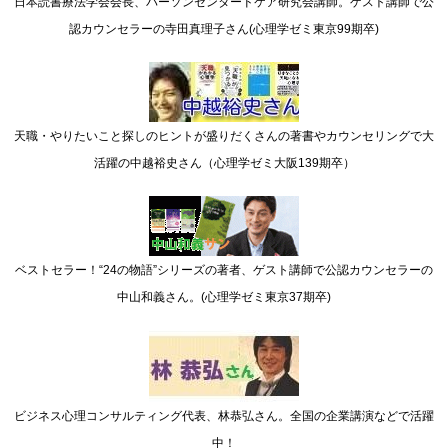
日本読書療法学会会長、パーソンセンタードケア研究会講師。ゲスト講師で公
認カウンセラーの寺田真理子さん(心理学ゼミ東京99期卒)
天職・やりたいこと探しのヒントが盛りだくさんの著書やカウンセリングで大
活躍の中越裕史さん（心理学ゼミ大阪139期卒）
ベストセラー！“24の物語”シリーズの著者、ゲスト講師で公認カウンセラーの
中山和義さん。(心理学ゼミ東京37期卒)
ビジネス心理コンサルティング代表、林恭弘さん。全国の企業講演などで活躍
中！