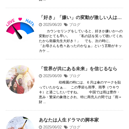
「好き」「嫌い」の変動が激しい人は…
2025/06/20
ブログ
カウンセリングをしていると、好きか嫌いかへの
変動がとても早い。 「私の話を笑って聴いてくれ
たから衛藤先生大好き！」 でも、次の時に、
「お母さんも色々あったのかなぁ」という言動がキッ
カケ ...
「世界が共にある未来」を信じるなら
2025/06/09
ブログ
幼稚園の時には、６月は傘のマークを貼
っていたかなぁ… この季節も雨季、雨季（ウキウ
キ）と過ごしたいですね。 中国では雨は豊作・
恵み・繁栄の象徴とされ、特に商売人の間では「雨＝
財 ...
あなたは人生ドラマの脚本家
2025/06/02
ブログ