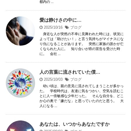
都内の ...
愛は静けさの中に…
2025/10/16
ブログ
身近な人が突然の不幸に見舞われた時には、状況に
よっては「助けたい！」と言う気持ちがマイナスにな
り仇になることがあります。 突然に家族の誰かが亡
くなられた人に。 知り合いが癌の宣告を受けた時
に。 会社 ...
人の言葉に流されていた僕…
2025/10/03
ブログ
幼い頃は、親の意見に流されてしまうことが多かっ
た。 学校時代は、友達に気をつかい、空気を読むこ
とに人一倍敏感な少年だった。 そんな自分を、どこ
か心の奥で「嫌だな」と思っていたのだと思う。 大
人になる ...
あなたは、いつからあなたですか