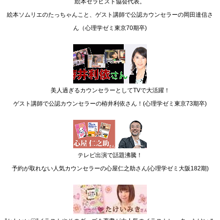
絵本セラピスト協会代表。
絵本ソムリエのたっちゃんこと、ゲスト講師で公認カウンセラーの岡田達信さ
ん（心理学ゼミ東京70期卒)
美人過ぎるカウンセラーとしてTVで大活躍！
ゲスト講師で公認カウンセラーの栫井利依さん！(心理学ゼミ東京73期卒)
テレビ出演で話題沸騰！
予約が取れない人気カウンセラーの心屋仁之助さん(心理学ゼミ大阪182期)