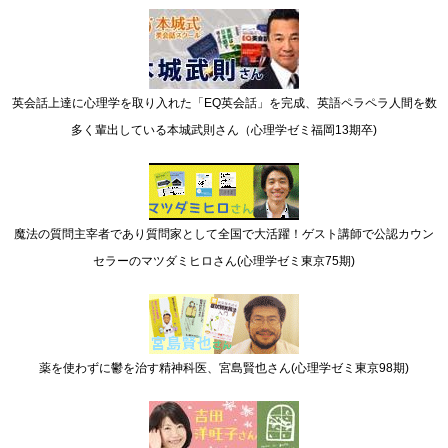
英会話上達に心理学を取り入れた「EQ英会話」を完成、英語ペラペラ人間を数
多く輩出している本城武則さん（心理学ゼミ福岡13期卒)
魔法の質問主宰者であり質問家として全国で大活躍！ゲスト講師で公認カウン
セラーのマツダミヒロさん(心理学ゼミ東京75期)
薬を使わずに鬱を治す精神科医、宮島賢也さん(心理学ゼミ東京98期)