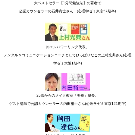
大ベストセラー【1分間勉強法】の著者で
公認カウンセラーの石井貴士さん！(心理学ゼミ東京57期卒)
㈱エンパワーリング代表。
メンタル＆コミュニケーションコーチとしてひっぱりだこの上村光典さん(心理
学ゼミ大阪1期卒)
25歳からのメイク教室「美塾」塾長。
ゲスト講師で公認カウンセラーの内田裕士さん(心理学ゼミ東京121期卒)