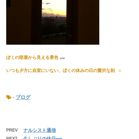
ぼくの部屋から見える景色
いつも夕方に自室にいない、ぼくの休みの日の贅沢な刻
-
ブログ
PREV
ナルシスト通信
NEXT
久しぶりの休日••••