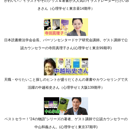
”かわいい♡”イラストやそのグッズ＆著書が大人気のイラストレーターたけいみ
きさん（心理学ゼミ東京昼14期卒）
日本読書療法学会会長、パーソンセンタードケア研究会講師。ゲスト講師で公
認カウンセラーの寺田真理子さん(心理学ゼミ東京99期卒)
天職・やりたいこと探しのヒントが盛りだくさんの著書やカウンセリングで大
活躍の中越裕史さん（心理学ゼミ大阪139期卒）
ベストセラー！“24の物語”シリーズの著者、ゲスト講師で公認カウンセラーの
中山和義さん。(心理学ゼミ東京37期卒)