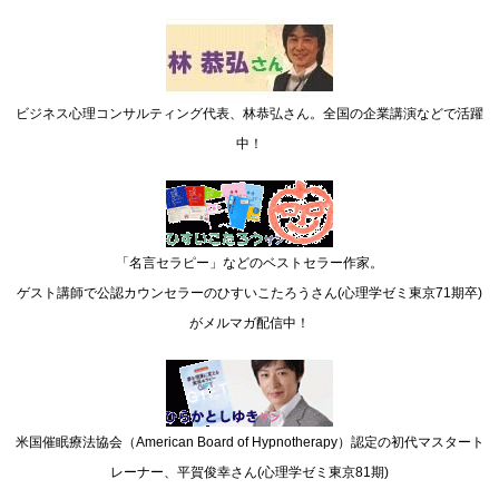
ビジネス心理コンサルティング代表、林恭弘さん。全国の企業講演などで活躍
中！
「名言セラピー」などのベストセラー作家。
ゲスト講師で公認カウンセラーのひすいこたろうさん(心理学ゼミ東京71期卒)
がメルマガ配信中！
米国催眠療法協会（American Board of Hypnotherapy）認定の初代マスタート
レーナー、平賀俊幸さん(心理学ゼミ東京81期)