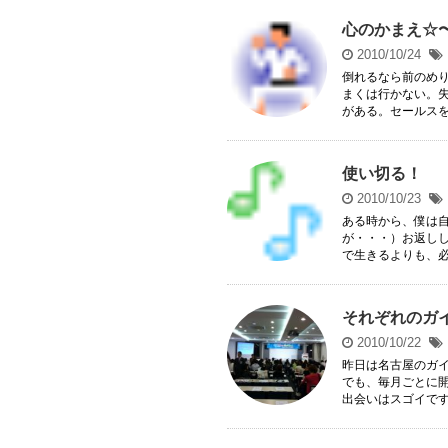
心のかまえ☆
2010/10/24
倒れるなら前のめ
まくは行かない。失
がある。セールスを長
使い切る！
2010/10/23
ある時から、僕は
が・・・）お返し
で生きるよりも、必
それぞれのガ
2010/10/22
昨日は名古屋のガ
でも、毎月ごとに
出会いはスゴイです。