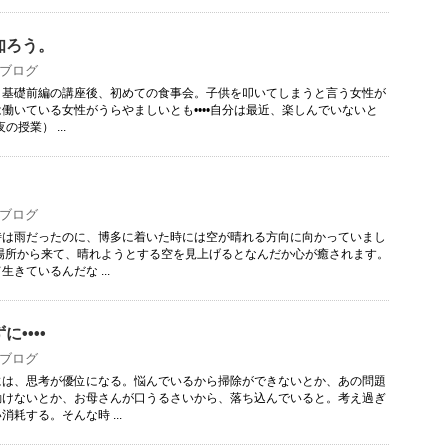
知ろう。
ブログ
。基礎前編の講座後、初めての食事会。子供を叩いてしまうと言う女性が
働いている女性がうらやましいとも••••自分は最近、楽しんでいないと
の授業） ...
。
ブログ
時は雨だったのに、博多に着いた時には空が晴れる方向に向かっていまし
た場所から来て、晴れようとする空を見上げるとなんだか心が癒されます。
きているんだな ...
••••
ブログ
には、思考が優位になる。悩んでいるから掃除ができないとか、あの問題
動けないとか、お母さんが口うるさいから、落ち込んでいると。考え過ぎ
耗する。そんな時 ...