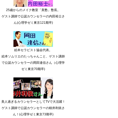
25歳からのメイク教室「美塾」塾長。
ゲスト講師で公認カウンセラーの内田裕士さ
ん(心理学ゼミ東京121期卒)
絵本セラピスト協会代表。
絵本ソムリエのたっちゃんこと、ゲスト講師
で公認カウンセラーの岡田達信さん（心理学
ゼミ東京70期卒)
美人過ぎるカウンセラーとしてTVで大活躍！
ゲスト講師で公認カウンセラーの栫井利依さ
ん！(心理学ゼミ東京73期卒)