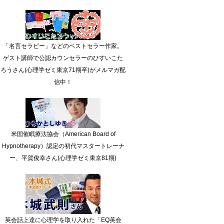
「名言セラピー」などのベストセラー作家。
ゲスト講師で公認カウンセラーのひすいこた
ろうさん(心理学ゼミ東京71期卒)がメルマガ配
信中！
米国催眠療法協会（American Board of
Hypnotherapy）認定の初代マスタートレーナ
ー、平賀俊幸さん(心理学ゼミ東京81期)
英会話上達に心理学を取り入れた「EQ英会