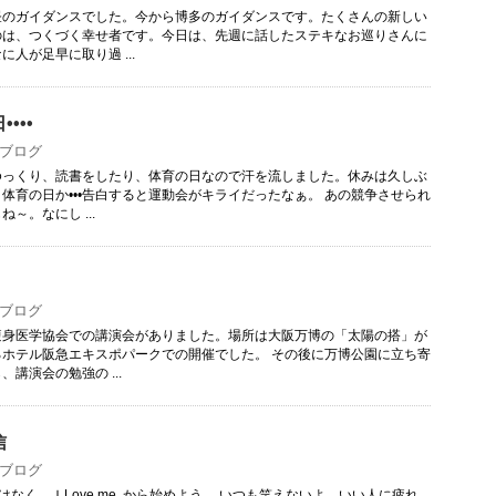
昼のガイダンスでした。今から博多のガイダンスです。たくさんの新しい
のは、つくづく幸せ者です。今日は、先週に話したステキなお巡りさんに
人が足早に取り過 ...
•••
ブログ
ゆっくり、読書をしたり、体育の日なので汗を流しました。休みは久しぶ
体育の日か•••告白すると運動会がキライだったなぁ。 あの競争させられ
～。なにし ...
ブログ
痩身医学協会での講演会がありました。場所は大阪万博の「太陽の搭」が
るホテル阪急エキスポパークでの開催でした。 その後に万博公園に立ち寄
講演会の勉強の ...
信
ブログ
からではなく、ＩLove me. から始めよう。 いつも笑えないよ。いい人に疲れ