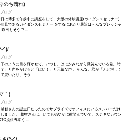
りのち晴れ)
ブログ
日は博多で午前中に講座をして、大阪の体験講座(ガイダンスセミナー)
の味見であるガイダンスセミナー をするにあたり最近はへんなプレッシャ
昨日もそうで ...
^)/
ブログ
っ子のように目を輝かせて、いつも、はにかみながら微笑んでいる君。時
る？」と声をかけると「はい！」と元気な声 。そんな、君が「ふと淋しく
驚いたり、そう ...
▽｀)
ブログ
ー越智さんの誕生日だったのでサプライズでオフィスにいるメンバーだけ
をしました。 越智さんは、いつも穏やかに微笑んでいて、ステキなカウン
O提供野本く ...
(^-^)