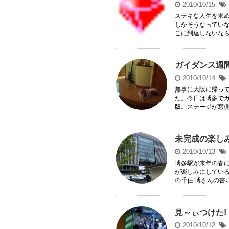
2010/10/15
ステキな人生を求
しかそうなってい
こに到達しないなら、
ガイダンス週
2010/10/14
無事に大阪に帰って
た。今日は博多で
版。ステージが窓側な
未完成の楽し
2010/10/13
博多駅が来年の春
が楽しみにしてい
の千住 博さんの書い
見～ぃつけた!
2010/10/12