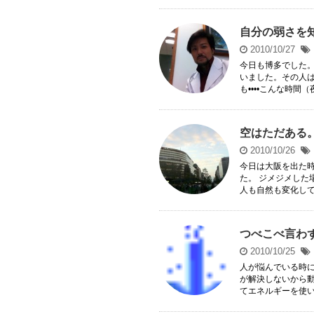
自分の弱さを
2010/10/27
今日も博多でした
いました。その人は
も••••こんな時間（夜
空はただある
2010/10/26
今日は大阪を出た
た。 ジメジメし
人も自然も変化して生
つべこべ言わずに
2010/10/25
人が悩んでいる時
が解決しないから
てエネルギーを使い消