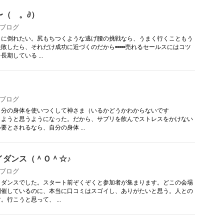
〜（ゝ。∂）
ブログ
りに倒れたい。尻もちつくような逃げ腰の挑戦なら、うまく行くこともう
敗したら、それだけ成功に近づくのだから•••••売れるセールスにはコツ
期している ...
ブログ
自分の身体を使いつくして神さま（いるかどうかわからないです
しようと思うようになった。だから、サプリを飲んでストレスをかけない
要とされるなら、自分の身体 ...
イダンス（＾Ｏ＾☆♪
ブログ
イダンスでした。スタート前ぞくぞくと参加者が集まります。どこの会場
開催しているのに、本当に口コミはスゴイし、ありがたいと思う。人との
行こうと思って、 ...