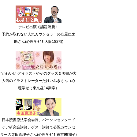
テレビ出演で話題沸騰！
予約が取れない人気カウンセラーの心屋仁之
助さん(心理学ゼミ大阪182期)
”かわいい♡”イラストやそのグッズ＆著書が大
人気のイラストレーターたけいみきさん（心
理学ゼミ東京昼14期卒）
日本読書療法学会会長、パーソンセンタード
ケア研究会講師。ゲスト講師で公認カウンセ
ラーの寺田真理子さん(心理学ゼミ東京99期卒)