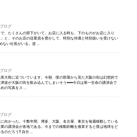
ブログ
名で、たくさんの部下がいて、お店に入る時も、下のものがお店に入り
に」と、そのお店の従業員を脅かして、特別な待遇と特別扱いを受けない
ない社長がいる。逆 ...
ブログ
奄美大島に近づいています。今朝、僕の部屋から見た大阪の街は幻想的で
津波が大阪の街を飲み込んでしまいそう•••••今日は第一生命の講演会で
の写真をス ...
ブログ
阪に向かった。十数年間、博多、大阪、名古屋、東京を毎週移動している
企業の講演会が各地である。今までの移動距離を換算すると僕は地球をど
のだろう⁈ 自分 ...