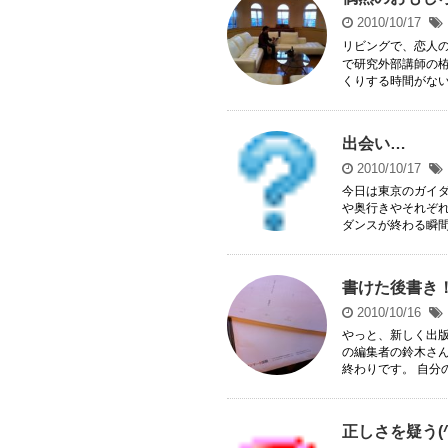
2010/10/17
リビングで、恋人の
で研究外部講師の
くりする時間がないけ
出会い…
2010/10/17
今日は東京のガイ
や奥行きやそれぞ
ダンスが終わる瞬間に
書けた後書き
2010/10/16
やっと、新しく出
の編集者の鈴木さ
終わりです。 自分の
正しさを疑う(^_