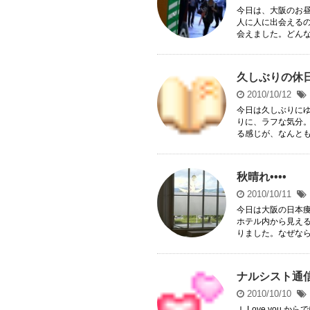
今日は、大阪のお
人に人に出会える
会えました。どんなに
久しぶりの休日•
2010/10/12
今日は久しぶりに
りに、ラフな気分。
る感じが、なんともね
秋晴れ••••
2010/10/11
今日は大阪の日本
ホテル内から見え
りました。なぜなら、
ナルシスト通
2010/10/10
Ｉ Love you.