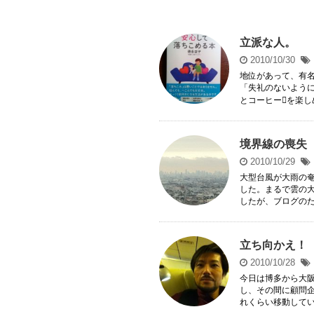
立派な人。
2010/10/30
地位があって、有
「失礼のないよう
とコーヒーを楽しめ
境界線の喪失
2010/10/29
大型台風が大雨の
した。まるで雲の大
したが、ブログのため
立ち向かえ！
2010/10/28
今日は博多から大
し、その間に顧問
れくらい移動している