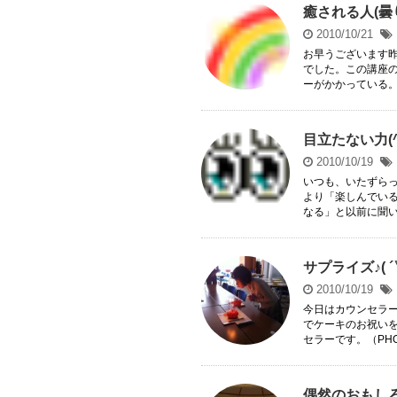
癒される人(曇
2010/10/21
お早うございます昨
でした。この講座
ーがかかっている。 
目立たない力(^-
2010/10/19
いつも、いたずら
より「楽しんでい
なる」と以前に聞いて
サプライズ♪( ´
2010/10/19
今日はカウンセラ
でケーキのお祝い
セラーです。（PHOT
偶然のおもしろさ