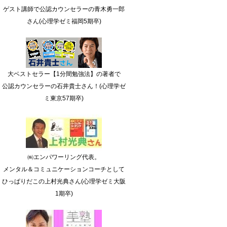
ゲスト講師で公認カウンセラーの青木勇一郎
さん(心理学ゼミ福岡5期卒)
大ベストセラー【1分間勉強法】の著者で
公認カウンセラーの石井貴士さん！(心理学ゼ
ミ東京57期卒)
㈱エンパワーリング代表。
メンタル＆コミュニケーションコーチとして
ひっぱりだこの上村光典さん(心理学ゼミ大阪
1期卒)