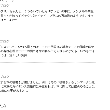
ブログ
フリルちゃんと、くつろいでいたら!!!!テレビの中に、メンタル卒業生
栫井さんが映ってビックリナイナイ＋プラスの再放送のようです。ゆっ
ど、あわた ...
ブログ
ダンスでした。いつも思うのは、この一回限りの講座で、この講座の深さ
れの各種心理セラピーの面白さや内容が伝えられるのかでも、いつもガイ
は、清々しい気持 ...
！
ブログ
版する本の後書きが書けました。明日はその「後書き」をサンマーク出版
んに東京のガイダンス講座前に手渡せれば、本に関しては僕のやることは
前に仕事があると ...
-)