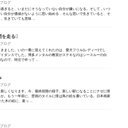
ブログ
め過ぎると、いまだにそうなっていない自分が嫌いになる。そして，いつ
ない自分が価値がないように思い始める．そんな思いで生きていると、そ
生きていても意味 ...
間を走る
ブログ
きました。いの一番に迎えてくれたのは、愛犬フリル(レディー)でし
ガイダンスでした。博多メンタルの教室がステキなのはシースルーの白
ので、特注で作って ...
み
ブログ
に新しくなります。今、最終段階の様子。新しい駅になることにナゼに僕
るか。もう一年前に、壁画のタイルに僕は鳥の絵を書いている。日本画家
た木の絵に、葉っ ...
ブログ