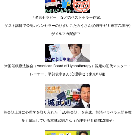
「名言セラピー」などのベストセラー作家。
ゲスト講師で公認カウンセラーのひすいこたろうさん(心理学ゼミ東京71期卒)
がメルマガ配信中！
米国催眠療法協会（American Board of Hypnotherapy）認定の初代マスタート
レーナー、平賀俊幸さん(心理学ゼミ東京81期)
英会話上達に心理学を取り入れた「EQ英会話」を完成、英語ペラペラ人間を数
多く輩出している本城武則さん（心理学ゼミ福岡13期卒)