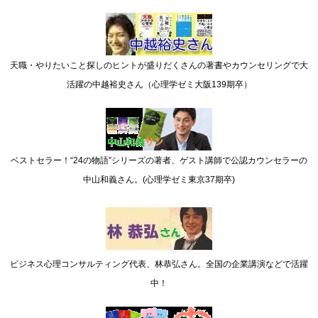
天職・やりたいこと探しのヒントが盛りだくさんの著書やカウンセリングで大
活躍の中越裕史さん（心理学ゼミ大阪139期卒）
ベストセラー！“24の物語”シリーズの著者、ゲスト講師で公認カウンセラーの
中山和義さん。(心理学ゼミ東京37期卒)
ビジネス心理コンサルティング代表、林恭弘さん。全国の企業講演などで活躍
中！