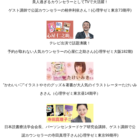
美人過ぎるカウンセラーとしてTVで大活躍！
ゲスト講師で公認カウンセラーの栫井利依さん！(心理学ゼミ東京73期卒)
テレビ出演で話題沸騰！
予約が取れない人気カウンセラーの心屋仁之助さん(心理学ゼミ大阪182期)
”かわいい♡”イラストやそのグッズ＆著書が大人気のイラストレーターたけいみ
きさん（心理学ゼミ東京昼14期卒）
日本読書療法学会会長、パーソンセンタードケア研究会講師。ゲスト講師で公
認カウンセラーの寺田真理子さん(心理学ゼミ東京99期卒)