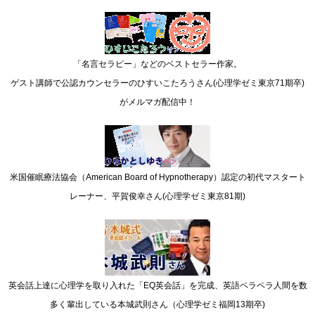
「名言セラピー」などのベストセラー作家。
ゲスト講師で公認カウンセラーのひすいこたろうさん(心理学ゼミ東京71期卒)
がメルマガ配信中！
米国催眠療法協会（American Board of Hypnotherapy）認定の初代マスタート
レーナー、平賀俊幸さん(心理学ゼミ東京81期)
英会話上達に心理学を取り入れた「EQ英会話」を完成、英語ペラペラ人間を数
多く輩出している本城武則さん（心理学ゼミ福岡13期卒)