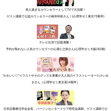
美人過ぎるカウンセラーとしてTVで大活躍！
ゲスト講師で公認カウンセラーの栫井利依さん！(心理学ゼミ東京73期卒)
テレビ出演で話題沸騰！
予約が取れない人気カウンセラーの心屋仁之助さん(心理学ゼミ大阪182期)
”かわいい♡”イラストやそのグッズ＆著書が大人気のイラストレーターたけいみ
きさん（心理学ゼミ東京昼14期卒）
日本読書療法学会会長、パーソンセンタードケア研究会講師。ゲスト講師で公