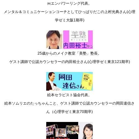
㈱エンパワーリング代表。
メンタル＆コミュニケーションコーチとしてひっぱりだこの上村光典さん(心理
学ゼミ大阪1期卒)
25歳からのメイク教室「美塾」塾長。
ゲスト講師で公認カウンセラーの内田裕士さん(心理学ゼミ東京121期卒)
絵本セラピスト協会代表。
絵本ソムリエのたっちゃんこと、ゲスト講師で公認カウンセラーの岡田達信さ
ん（心理学ゼミ東京70期卒)