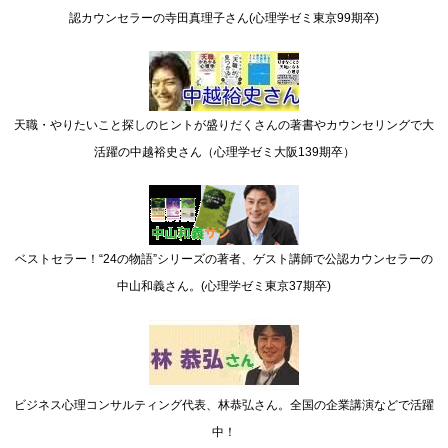
認カウンセラーの寺田真理子さん(心理学ゼミ東京99期卒)
天職・やりたいこと探しのヒントが盛りだくさんの著書やカウンセリングで大
活躍の中越裕史さん（心理学ゼミ大阪139期卒）
ベストセラー！“24の物語”シリーズの著者、ゲスト講師で公認カウンセラーの
中山和義さん。(心理学ゼミ東京37期卒)
ビジネス心理コンサルティング代表、林恭弘さん。全国の企業講演などで活躍
中！