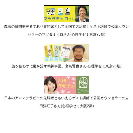
魔法の質問主宰者であり質問家として全国で大活躍！ゲスト講師で公認カウン
セラーのマツダミヒロさん(心理学ゼミ東京75期)
薬を使わずに鬱を治す精神科医、宮島賢也さん(心理学ゼミ東京98期)
日本のアロマテラピーの先駆者ともいえるゲスト講師で公認カウンセラーの吉
田洋旺子さん(心理学ゼミ大阪2期)